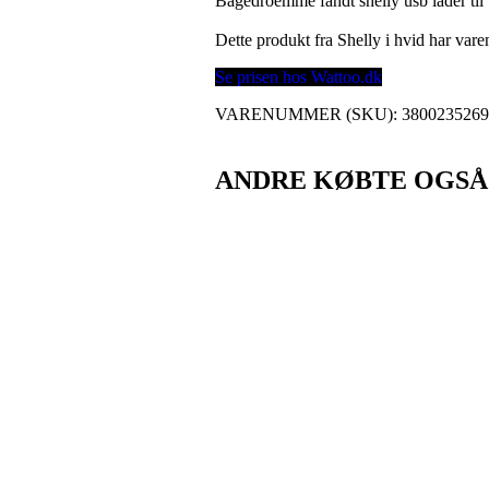
Bagedroemme fandt shelly usb lader til 
Dette produkt fra Shelly i hvid har va
Se prisen hos Wattoo.dk
VARENUMMER (SKU):
380023526
ANDRE KØBTE OGSÅ