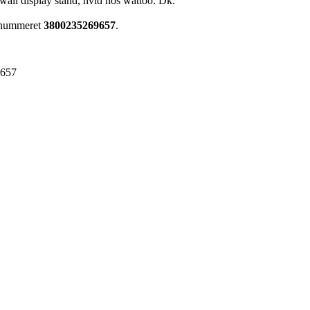
wall display stand, hvid hos wattoo. Dk.
renummeret
3800235269657
.
9657