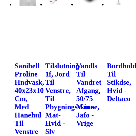
Sanibell
Tilslutning
Vandls
Bordhold
Proline
1f, Jord
Til
Til
Hndvask,
Til
Vandret
Stikdse,
40x23x10
Venstre,
Afgang,
Hvid -
Cm,
Til
50/75
Deltaco
Med
Pbygningsskinne,
Mm -
Hanehul
Mat-
Jafo -
Til
Hvid -
Vrige
Venstre
Slv