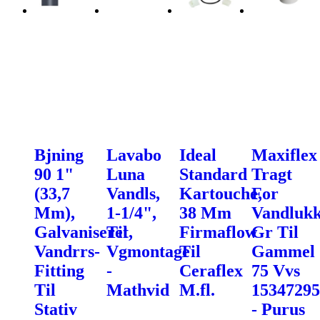
Bjning
Lavabo
Ideal
Maxiflex
90 1"
Luna
Standard
Tragt
(33,7
Vandls,
Kartouche,
For
Mm),
1-1/4",
38 Mm
Vandluk
Galvaniseret,
Til
Firmaflow
Gr Til
Vandrrs-
Vgmontage
Til
Gammel
Fitting
-
Ceraflex
75 Vvs
Til
Mathvid
M.fl.
15347295
Stativ
- Purus