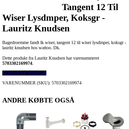
Tangent 12 Til
Wiser Lysdmper, Koksgr -
Lauritz Knudsen
Bagedroemme fandt lk wiser, tangent 12 til wiser lysdmper, koksgr -
lauritz knudsen hos wattoo. Dk.
Dette produkt fra Lauritz Knudsen har varenummeret
5703302169974
.
Se prisen hos Wattoo.dk
VARENUMMER (SKU):
5703302169974
ANDRE KØBTE OGSÅ