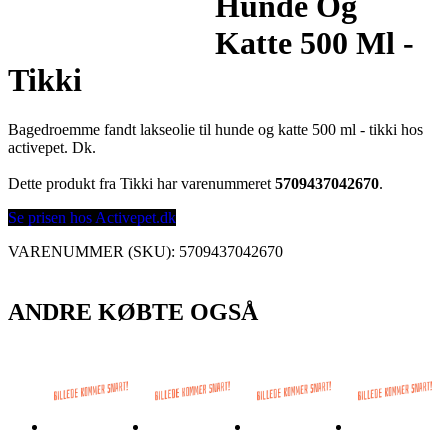
Hunde Og
Katte 500 Ml -
Tikki
Bagedroemme fandt lakseolie til hunde og katte 500 ml - tikki hos
activepet. Dk.
Dette produkt fra Tikki har varenummeret
5709437042670
.
Se prisen hos Activepet.dk
VARENUMMER (SKU):
5709437042670
ANDRE KØBTE OGSÅ