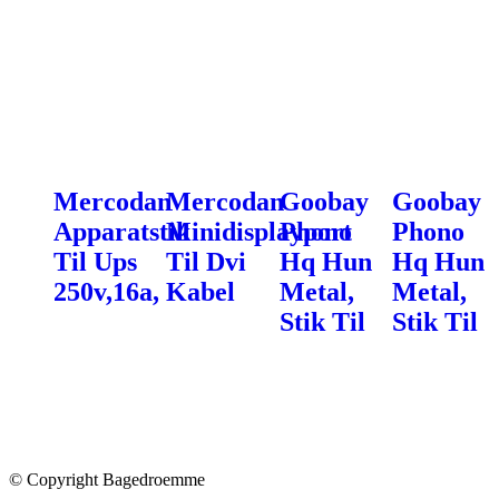
Mercodan
Mercodan
Goobay
Goobay
Apparatstik
Minidisplayport
Phono
Phono
Til Ups
Til Dvi
Hq Hun
Hq Hun
250v,16a,
Kabel
Metal,
Metal,
Stik Til
Stik Til
© Copyright Bagedroemme