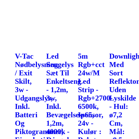
V-Tac
Led
5m
Downligh
Nødbelysning
Sengelys
Rgb+cct
Med
/ Exit
Sæt Til
24w/M
Sort
Skilt,
Enkeltseng
Led
Reflekto
3w -
- 1,2m,
Strip -
Uden
Udgangslys,
3w,
Rgb+2700-
Lyskilde
Inkl.
Inkl.
6500k,
- Hul:
Batteri
Bevægelsessensor,
Ip65,
ø7,2
Og
1,2m,
24v -
Cm,
Piktogrammer,
4000k -
Kulør :
Mål: