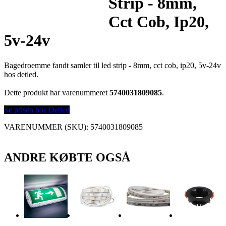
Strip - 8mm,
Cct Cob, Ip20,
5v-24v
Bagedroemme fandt samler til led strip - 8mm, cct cob, ip20, 5v-24v
hos detled.
Dette produkt har varenummeret
5740031809085
.
Se prisen hos Detled
VARENUMMER (SKU):
5740031809085
ANDRE KØBTE OGSÅ