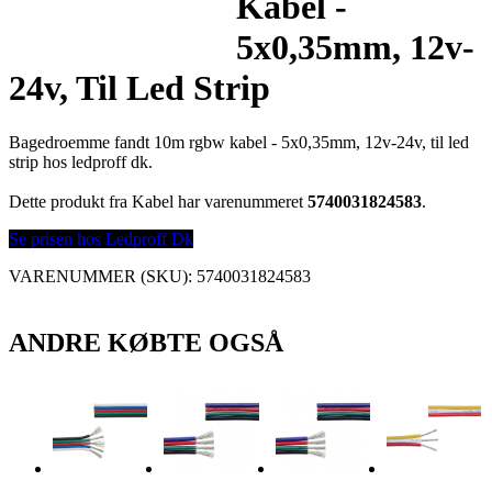
Kabel -
5x0,35mm, 12v-
24v, Til Led Strip
Bagedroemme fandt 10m rgbw kabel - 5x0,35mm, 12v-24v, til led
strip hos ledproff dk.
Dette produkt fra Kabel har varenummeret
5740031824583
.
Se prisen hos Ledproff Dk
VARENUMMER (SKU):
5740031824583
ANDRE KØBTE OGSÅ