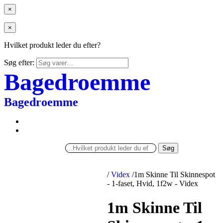
×
×
Hvilket produkt leder du efter?
Søg efter:
Bagedroemme
Bagedroemme
Søg
/
Videx
/
1m Skinne Til Skinnespot
- 1-faset, Hvid, 1f2w - Videx
1m Skinne Til