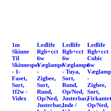
1m
Ledlife
Ledlife
Ledlife
Skinne
Rgb+cct
Rgb+cct
Rgb+cct
Til
6w
6w
Cubic
Skinnespot
Væglampe
Væglampe
6w
- 1-
-
- Tuya,
Væglamp
Faset,
Zigbee,
Sort,
-
Sort,
Sort,
Rund,
Zigbee,
1f2w -
Rund,
Op/Ned,
Sort,
Videx
Op/Ned,
Justerbar,
Firkantet
Justerbar,
Inde /
Op/Ned,