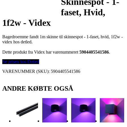
Skinnespot - 1-
faset, Hvid,
1f2w - Videx
Bagedroemme fandt 1m skinne til skinnespot - 1-faset, hvid, 1f2w -
videx hos detled.
Dette produkt fra Videx har varenummeret
5904405541586
.
Se prisen hos Detled
VARENUMMER (SKU):
5904405541586
ANDRE KØBTE OGSÅ