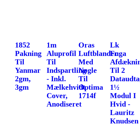
1852
1m
Oras
Lk
Pakning
Aluprofil
Luftblander
Fuga
Til
Til
Med
Afdækni
Yanmar
Indspartling
Nøgle
Til 2
2gm,
- Inkl.
Til
Dataudta
3gm
Mælkehvidt
Optima
1½
Cover,
1714f
Modul I
Anodiseret
Hvid -
Lauritz
Knudsen