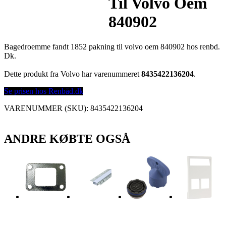
Til Volvo Oem
840902
Bagedroemme fandt 1852 pakning til volvo oem 840902 hos renbd.
Dk.
Dette produkt fra Volvo har varenummeret
8435422136204
.
Se prisen hos Renbåd.dk
VARENUMMER (SKU):
8435422136204
ANDRE KØBTE OGSÅ