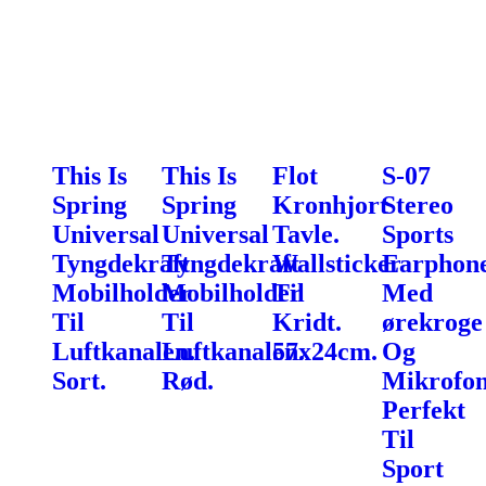
This Is
This Is
Flot
S-07
Spring
Spring
Kronhjort
Stereo
Universal
Universal
Tavle.
Sports
Tyngdekraft
Tyngdekraft
Wallsticker
Earphon
Mobilholder
Mobilholder
Til
Med
Til
Til
Kridt.
ørekroge
Luftkanalen.
Luftkanalen.
57x24cm.
Og
Sort.
Rød.
Mikrofon
Perfekt
Til
Sport