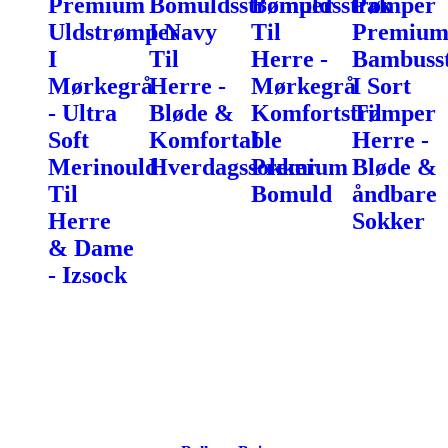
Premium
Bomuldsstrømper
Bomuldsstrømper
Pak
Uldstrømper
I Navy
Til
Premiu
I
Til
Herre -
Bambuss
Mørkegrå
Herre -
Mørkegrå
I Sort
- Ultra
Bløde &
Komfortstrømper
Til
Soft
Komfortable
I
Herre -
Merinould
Hverdagssokker
Premium
Bløde &
Til
Bomuld
åndbare
Herre
Sokker
& Dame
- Izsock