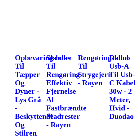
Opbevaringsboks
Skraber
Rengøringsklud
Dudao
Til
Til
Til
Usb-A
Tæpper
Rengøring
Strygejern
Til Usb-
Og
Effektiv
- Rayen
C Kabel
Dyner -
Fjernelse
30w - 2
Lys Grå
Af
Meter,
-
Fastbrændte
Hvid -
Beskyttende
Madrester
Duodao
Og
- Rayen
Stilren