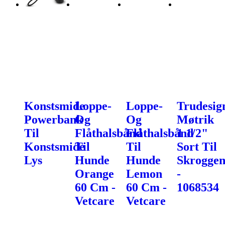
Konstsmide
Loppe-
Loppe-
Trudesig
Powerbank
Og
Og
Møtrik
Til
Flåthalsbånd
Flåthalsbånd
1 1/2"
Konstsmide
Til
Til
Sort Til
Lys
Hunde
Hunde
Skroggen
Orange
Lemon
-
60 Cm -
60 Cm -
1068534
Vetcare
Vetcare