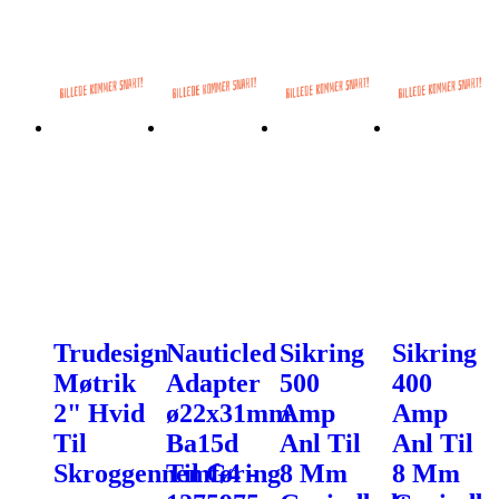
Trudesign
Nauticled
Sikring
Sikring
Møtrik
Adapter
500
400
2" Hvid
ø22x31mm
Amp
Amp
Til
Ba15d
Anl Til
Anl Til
Skroggennemføring
Til G4 -
8 Mm
8 Mm