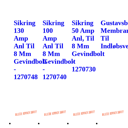
Sikring
Sikring
Sikring
Gustavsb
130
100
50 Amp
Membra
Amp
Amp
Anl, Til
Til
Anl Til
Anl Til
8 Mm
Indløbsve
8 Mm
8 Mm
Gevindbolt
Gevindbolt
Gevindbolt
-
-
-
1270730
1270748
1270740