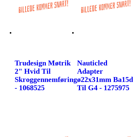
Trudesign Møtrik
Nauticled
2" Hvid Til
Adapter
Skroggennemføring
ø22x31mm Ba15d
- 1068525
Til G4 - 1275975