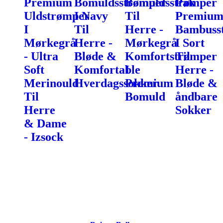
Premium
Bomuldsstrømper
Bomuldsstrømper
Pak
Uldstrømper
I Navy
Til
Premiu
I
Til
Herre -
Bambuss
Mørkegrå
Herre -
Mørkegrå
I Sort
- Ultra
Bløde &
Komfortstrømper
Til
Soft
Komfortable
I
Herre -
Merinould
Hverdagssokker
Premium
Bløde &
Til
Bomuld
åndbare
Herre
Sokker
& Dame
- Izsock