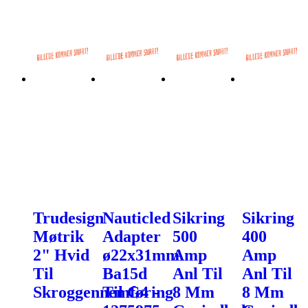
Trudesign
Nauticled
Sikring
Sikring
Møtrik
Adapter
500
400
2" Hvid
ø22x31mm
Amp
Amp
Til
Ba15d
Anl Til
Anl Til
Skroggennemføring
Til G4 -
8 Mm
8 Mm