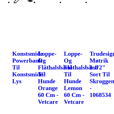
Konstsmide
Loppe-
Loppe-
Trudesig
Powerbank
Og
Og
Møtrik
Til
Flåthalsbånd
Flåthalsbånd
1 1/2"
Konstsmide
Til
Til
Sort Til
Lys
Hunde
Hunde
Skroggen
Orange
Lemon
-
60 Cm -
60 Cm -
1068534
Vetcare
Vetcare