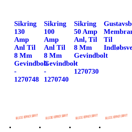
Sikring
Sikring
Sikring
Gustavsb
130
100
50 Amp
Membra
Amp
Amp
Anl, Til
Til
Anl Til
Anl Til
8 Mm
Indløbsve
8 Mm
8 Mm
Gevindbolt
Gevindbolt
Gevindbolt
-
-
-
1270730
1270748
1270740