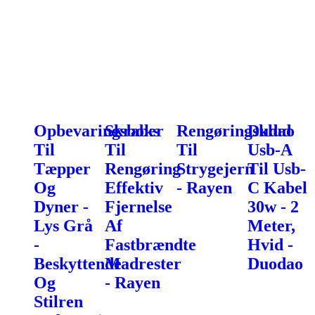
Opbevaringsboks
Skraber
Rengøringsklud
Dudao
Til
Til
Til
Usb-A
Tæpper
Rengøring
Strygejern
Til Usb-
Og
Effektiv
- Rayen
C Kabel
Dyner -
Fjernelse
30w - 2
Lys Grå
Af
Meter,
-
Fastbrændte
Hvid -
Beskyttende
Madrester
Duodao
Og
- Rayen
Stilren