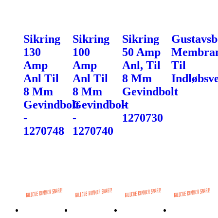
Sikring
Sikring
Sikring
Gustavsb
130
100
50 Amp
Membra
Amp
Amp
Anl, Til
Til
Anl Til
Anl Til
8 Mm
Indløbsve
8 Mm
8 Mm
Gevindbolt
Gevindbolt
Gevindbolt
-
-
-
1270730
1270748
1270740