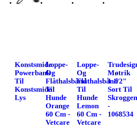
Konstsmide
Loppe-
Loppe-
Trudesig
Powerbank
Og
Og
Møtrik
Til
Flåthalsbånd
Flåthalsbånd
1 1/2"
Konstsmide
Til
Til
Sort Til
Lys
Hunde
Hunde
Skroggen
Orange
Lemon
-
60 Cm -
60 Cm -
1068534
Vetcare
Vetcare