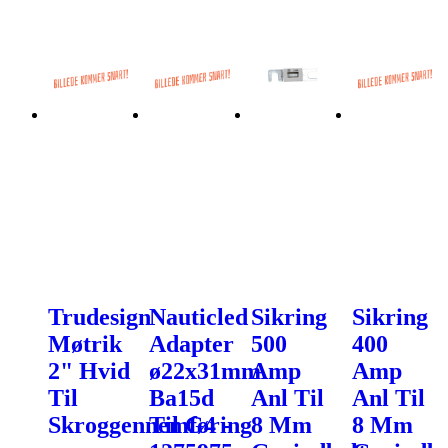
Trudesign
Nauticled
Sikring
Sikring
Møtrik
Adapter
500
400
2" Hvid
ø22x31mm
Amp
Amp
Til
Ba15d
Anl Til
Anl Til
Skroggennemføring
Til G4 -
8 Mm
8 Mm