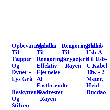
Opbevaringsboks
Skraber
Rengøringsklud
Dudao
Til
Til
Til
Usb-A
Tæpper
Rengøring
Strygejern
Til Usb-
Og
Effektiv
- Rayen
C Kabel
Dyner -
Fjernelse
30w - 2
Lys Grå
Af
Meter,
-
Fastbrændte
Hvid -
Beskyttende
Madrester
Duodao
Og
- Rayen
Stilren