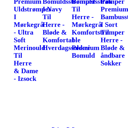
Premium
Bomuldsstrømper
Bomuldsstrømper
Pak
Uldstrømper
I Navy
Til
Premiu
I
Til
Herre -
Bambuss
Mørkegrå
Herre -
Mørkegrå
I Sort
- Ultra
Bløde &
Komfortstrømper
Til
Soft
Komfortable
I
Herre -
Merinould
Hverdagssokker
Premium
Bløde &
Til
Bomuld
åndbare
Herre
Sokker
& Dame
- Izsock