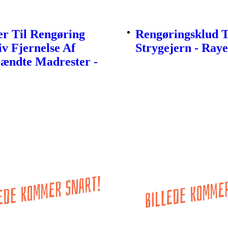
r Til Rengøring
Rengøringsklud T
iv Fjernelse Af
Strygejern - Ray
rændte Madrester -