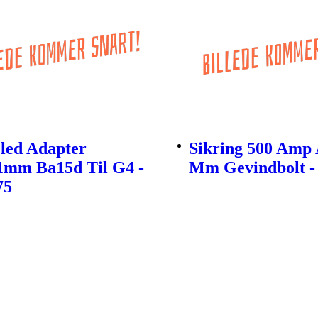
led Adapter
Sikring 500 Amp 
1mm Ba15d Til G4 -
Mm Gevindbolt -
75