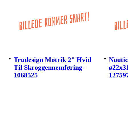
Trudesign Møtrik 2" Hvid
Nautic
Til Skroggennemføring -
ø22x3
1068525
12759