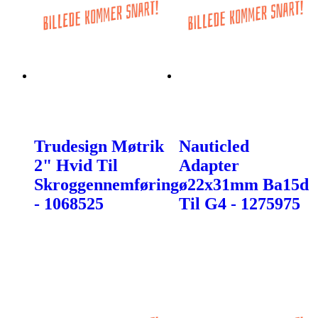
Trudesign Møtrik
Nauticled
2" Hvid Til
Adapter
Skroggennemføring
ø22x31mm Ba15d
- 1068525
Til G4 - 1275975