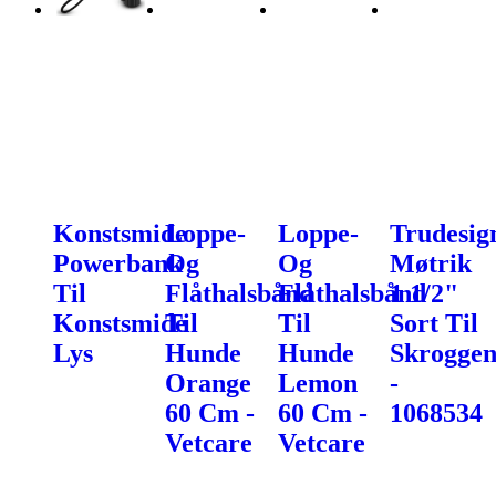
Konstsmide
Loppe-
Loppe-
Trudesig
Powerbank
Og
Og
Møtrik
Til
Flåthalsbånd
Flåthalsbånd
1 1/2"
Konstsmide
Til
Til
Sort Til
Lys
Hunde
Hunde
Skroggen
Orange
Lemon
-
60 Cm -
60 Cm -
1068534
Vetcare
Vetcare