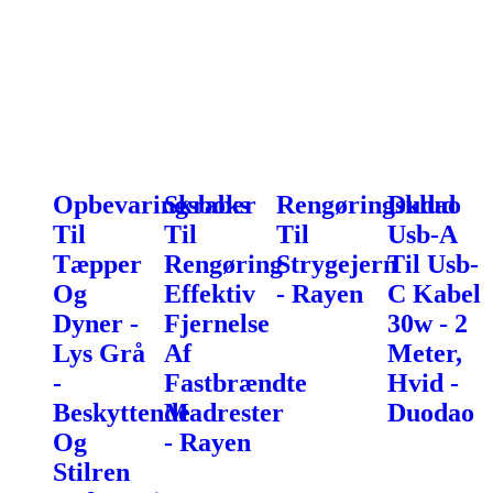
Opbevaringsboks
Skraber
Rengøringsklud
Dudao
Til
Til
Til
Usb-A
Tæpper
Rengøring
Strygejern
Til Usb-
Og
Effektiv
- Rayen
C Kabel
Dyner -
Fjernelse
30w - 2
Lys Grå
Af
Meter,
-
Fastbrændte
Hvid -
Beskyttende
Madrester
Duodao
Og
- Rayen
Stilren