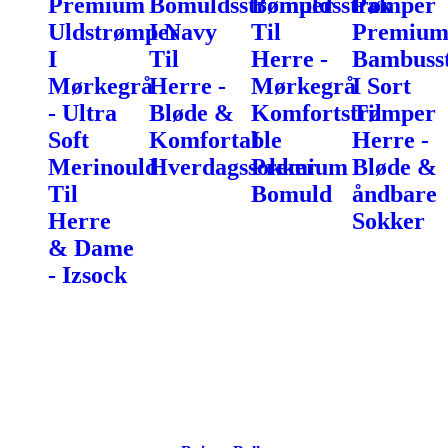
Premium
Bomuldsstrømper
Bomuldsstrømper
Pak
Uldstrømper
I Navy
Til
Premiu
I
Til
Herre -
Bambuss
Mørkegrå
Herre -
Mørkegrå
I Sort
- Ultra
Bløde &
Komfortstrømper
Til
Soft
Komfortable
I
Herre -
Merinould
Hverdagssokker
Premium
Bløde &
Til
Bomuld
åndbare
Herre
Sokker
& Dame
- Izsock