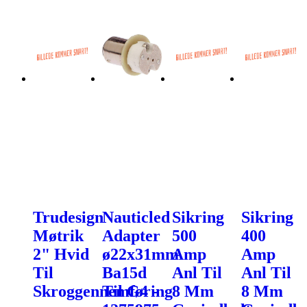
Trudesign
Nauticled
Sikring
Sikring
Møtrik
Adapter
500
400
2" Hvid
ø22x31mm
Amp
Amp
Til
Ba15d
Anl Til
Anl Til
Skroggennemføring
Til G4 -
8 Mm
8 Mm