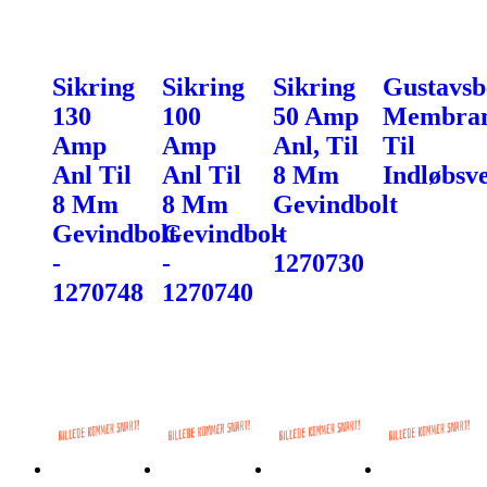
Sikring
Sikring
Sikring
Gustavsb
130
100
50 Amp
Membra
Amp
Amp
Anl, Til
Til
Anl Til
Anl Til
8 Mm
Indløbsve
8 Mm
8 Mm
Gevindbolt
Gevindbolt
Gevindbolt
-
-
-
1270730
1270748
1270740