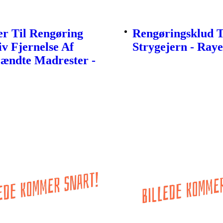
r Til Rengøring
Rengøringsklud T
iv Fjernelse Af
Strygejern - Ray
rændte Madrester -