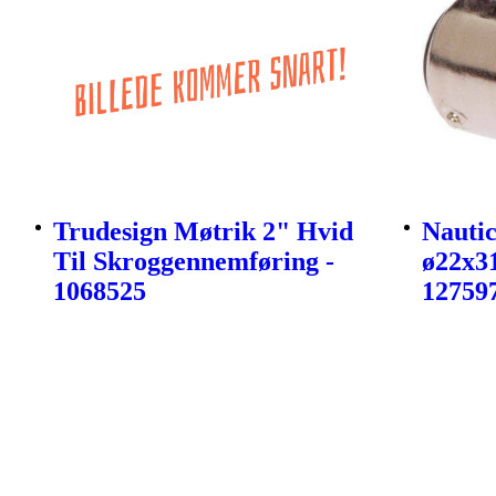
Trudesign Møtrik 2" Hvid
Nautic
Til Skroggennemføring -
ø22x3
1068525
12759