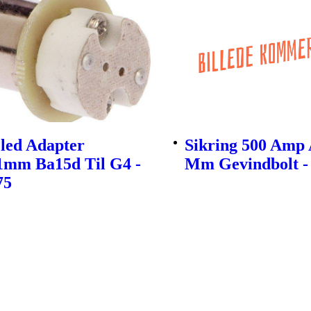
led Adapter
Sikring 500 Amp 
1mm Ba15d Til G4 -
Mm Gevindbolt -
75