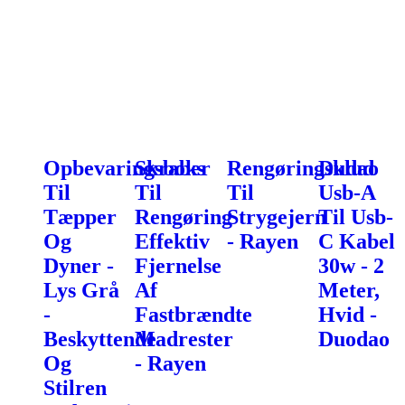
Opbevaringsboks
Skraber
Rengøringsklud
Dudao
Til
Til
Til
Usb-A
Tæpper
Rengøring
Strygejern
Til Usb-
Og
Effektiv
- Rayen
C Kabel
Dyner -
Fjernelse
30w - 2
Lys Grå
Af
Meter,
-
Fastbrændte
Hvid -
Beskyttende
Madrester
Duodao
Og
- Rayen
Stilren