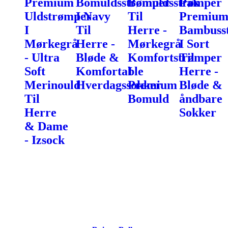
Premium
Bomuldsstrømper
Bomuldsstrømper
Pak
Uldstrømper
I Navy
Til
Premiu
I
Til
Herre -
Bambuss
Mørkegrå
Herre -
Mørkegrå
I Sort
- Ultra
Bløde &
Komfortstrømper
Til
Soft
Komfortable
I
Herre -
Merinould
Hverdagssokker
Premium
Bløde &
Til
Bomuld
åndbare
Herre
Sokker
& Dame
- Izsock