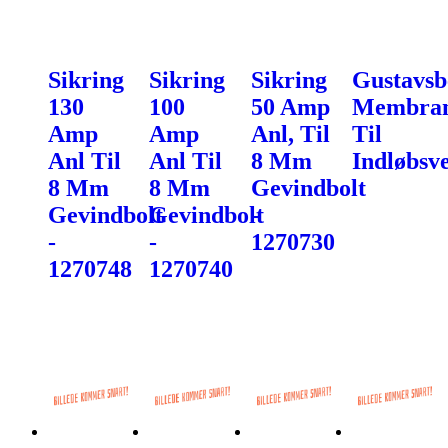
Sikring
Sikring
Sikring
Gustavsb
130
100
50 Amp
Membra
Amp
Amp
Anl, Til
Til
Anl Til
Anl Til
8 Mm
Indløbsve
8 Mm
8 Mm
Gevindbolt
Gevindbolt
Gevindbolt
-
-
-
1270730
1270748
1270740