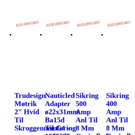
Trudesign
Nauticled
Sikring
Sikring
Møtrik
Adapter
500
400
2" Hvid
ø22x31mm
Amp
Amp
Til
Ba15d
Anl Til
Anl Til
Skroggennemføring
Til G4 -
8 Mm
8 Mm