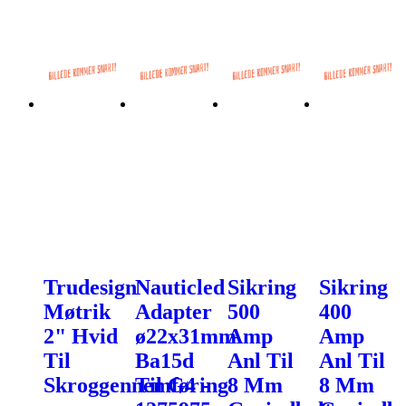
Trudesign
Nauticled
Sikring
Sikring
Møtrik
Adapter
500
400
2" Hvid
ø22x31mm
Amp
Amp
Til
Ba15d
Anl Til
Anl Til
Skroggennemføring
Til G4 -
8 Mm
8 Mm