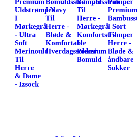
Premium
Bomuldsstrømper
Bomuldsstrømper
Pak
Uldstrømper
I Navy
Til
Premiu
I
Til
Herre -
Bambuss
Mørkegrå
Herre -
Mørkegrå
I Sort
- Ultra
Bløde &
Komfortstrømper
Til
Soft
Komfortable
I
Herre -
Merinould
Hverdagssokker
Premium
Bløde &
Til
Bomuld
åndbare
Herre
Sokker
& Dame
- Izsock