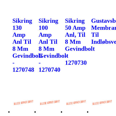
Sikring
Sikring
Sikring
Gustavsb
130
100
50 Amp
Membra
Amp
Amp
Anl, Til
Til
Anl Til
Anl Til
8 Mm
Indløbsve
8 Mm
8 Mm
Gevindbolt
Gevindbolt
Gevindbolt
-
-
-
1270730
1270748
1270740