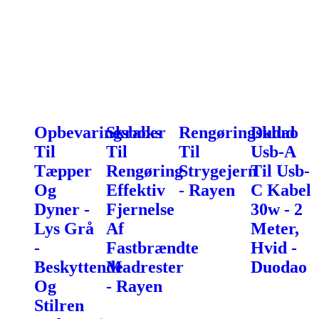
Opbevaringsboks
Skraber
Rengøringsklud
Dudao
Til
Til
Til
Usb-A
Tæpper
Rengøring
Strygejern
Til Usb-
Og
Effektiv
- Rayen
C Kabel
Dyner -
Fjernelse
30w - 2
Lys Grå
Af
Meter,
-
Fastbrændte
Hvid -
Beskyttende
Madrester
Duodao
Og
- Rayen
Stilren