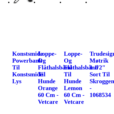
Konstsmide
Loppe-
Loppe-
Trudesig
Powerbank
Og
Og
Møtrik
Til
Flåthalsbånd
Flåthalsbånd
1 1/2"
Konstsmide
Til
Til
Sort Til
Lys
Hunde
Hunde
Skroggen
Orange
Lemon
-
60 Cm -
60 Cm -
1068534
Vetcare
Vetcare