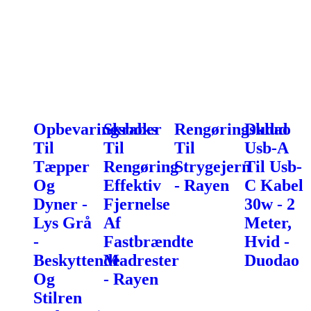
Opbevaringsboks
Skraber
Rengøringsklud
Dudao
Til
Til
Til
Usb-A
Tæpper
Rengøring
Strygejern
Til Usb-
Og
Effektiv
- Rayen
C Kabel
Dyner -
Fjernelse
30w - 2
Lys Grå
Af
Meter,
-
Fastbrændte
Hvid -
Beskyttende
Madrester
Duodao
Og
- Rayen
Stilren