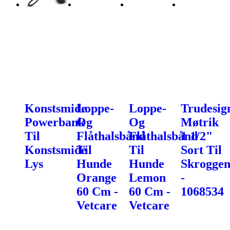
Konstsmide
Loppe-
Loppe-
Trudesig
Powerbank
Og
Og
Møtrik
Til
Flåthalsbånd
Flåthalsbånd
1 1/2"
Konstsmide
Til
Til
Sort Til
Lys
Hunde
Hunde
Skroggen
Orange
Lemon
-
60 Cm -
60 Cm -
1068534
Vetcare
Vetcare