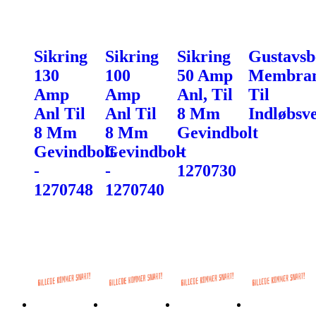
Sikring
Sikring
Sikring
Gustavsb
130
100
50 Amp
Membra
Amp
Amp
Anl, Til
Til
Anl Til
Anl Til
8 Mm
Indløbsve
8 Mm
8 Mm
Gevindbolt
Gevindbolt
Gevindbolt
-
-
-
1270730
1270748
1270740