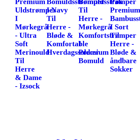
Premium
Bomuldsstrømper
Bomuldsstrømper
Pak
Uldstrømper
I Navy
Til
Premiu
I
Til
Herre -
Bambuss
Mørkegrå
Herre -
Mørkegrå
I Sort
- Ultra
Bløde &
Komfortstrømper
Til
Soft
Komfortable
I
Herre -
Merinould
Hverdagssokker
Premium
Bløde &
Til
Bomuld
åndbare
Herre
Sokker
& Dame
- Izsock