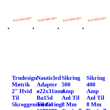
Trudesign
Nauticled
Sikring
Sikring
Møtrik
Adapter
500
400
2" Hvid
ø22x31mm
Amp
Amp
Til
Ba15d
Anl Til
Anl Til
Skroggennemføring
Til G4 -
8 Mm
8 Mm