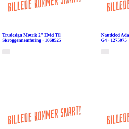
Trudesign Møtrik 2" Hvid Til
Nauticled Ad
Skroggennemføring - 1068525
G4 - 1275975