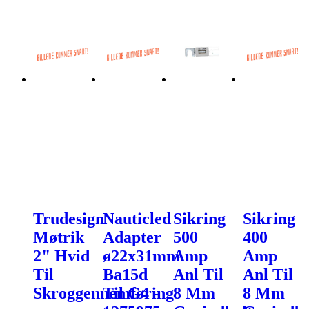
Trudesign
Nauticled
Sikring
Sikring
Møtrik
Adapter
500
400
2" Hvid
ø22x31mm
Amp
Amp
Til
Ba15d
Anl Til
Anl Til
Skroggennemføring
Til G4 -
8 Mm
8 Mm