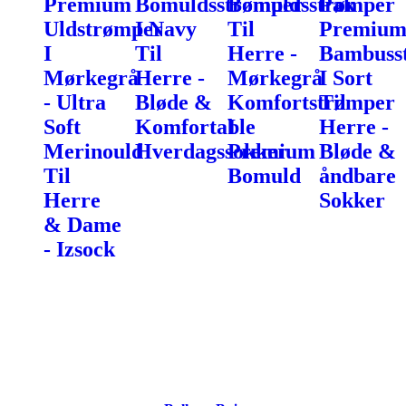
Premium
Bomuldsstrømper
Bomuldsstrømper
Pak
Uldstrømper
I Navy
Til
Premiu
I
Til
Herre -
Bambuss
Mørkegrå
Herre -
Mørkegrå
I Sort
- Ultra
Bløde &
Komfortstrømper
Til
Soft
Komfortable
I
Herre -
Merinould
Hverdagssokker
Premium
Bløde &
Til
Bomuld
åndbare
Herre
Sokker
& Dame
- Izsock