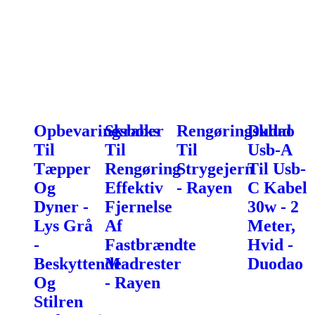
Opbevaringsboks
Skraber
Rengøringsklud
Dudao
Til
Til
Til
Usb-A
Tæpper
Rengøring
Strygejern
Til Usb-
Og
Effektiv
- Rayen
C Kabel
Dyner -
Fjernelse
30w - 2
Lys Grå
Af
Meter,
-
Fastbrændte
Hvid -
Beskyttende
Madrester
Duodao
Og
- Rayen
Stilren