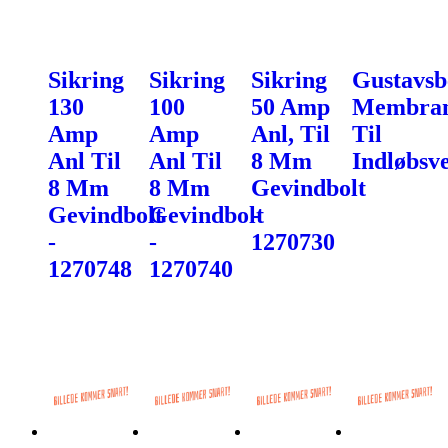
Sikring
Sikring
Sikring
Gustavsb
130
100
50 Amp
Membra
Amp
Amp
Anl, Til
Til
Anl Til
Anl Til
8 Mm
Indløbsve
8 Mm
8 Mm
Gevindbolt
Gevindbolt
Gevindbolt
-
-
-
1270730
1270748
1270740