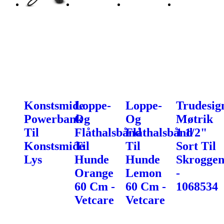
Konstsmide
Loppe-
Loppe-
Trudesig
Powerbank
Og
Og
Møtrik
Til
Flåthalsbånd
Flåthalsbånd
1 1/2"
Konstsmide
Til
Til
Sort Til
Lys
Hunde
Hunde
Skroggen
Orange
Lemon
-
60 Cm -
60 Cm -
1068534
Vetcare
Vetcare