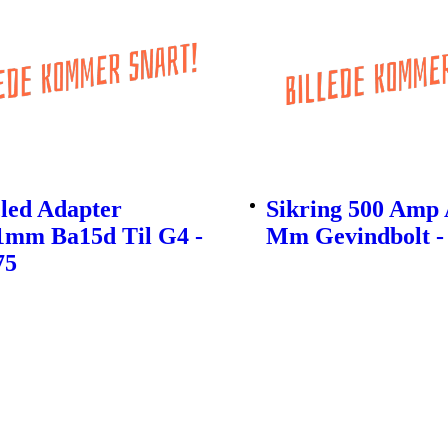
led Adapter
Sikring 500 Amp 
1mm Ba15d Til G4 -
Mm Gevindbolt -
75