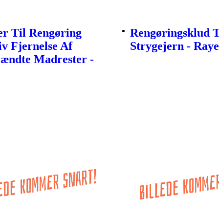
r Til Rengøring
Rengøringsklud T
iv Fjernelse Af
Strygejern - Ray
rændte Madrester -