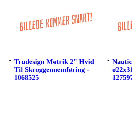
Trudesign Møtrik 2" Hvid
Nautic
Til Skroggennemføring -
ø22x3
1068525
12759