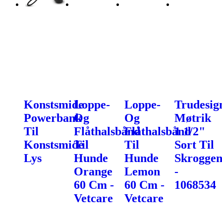
Konstsmide
Loppe-
Loppe-
Trudesig
Powerbank
Og
Og
Møtrik
Til
Flåthalsbånd
Flåthalsbånd
1 1/2"
Konstsmide
Til
Til
Sort Til
Lys
Hunde
Hunde
Skroggen
Orange
Lemon
-
60 Cm -
60 Cm -
1068534
Vetcare
Vetcare