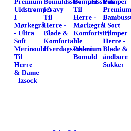
Premium
Bomuldsstrømper
Bomuldsstrømper
Pak
Uldstrømper
I Navy
Til
Premiu
I
Til
Herre -
Bambuss
Mørkegrå
Herre -
Mørkegrå
I Sort
- Ultra
Bløde &
Komfortstrømper
Til
Soft
Komfortable
I
Herre -
Merinould
Hverdagssokker
Premium
Bløde &
Til
Bomuld
åndbare
Herre
Sokker
& Dame
- Izsock