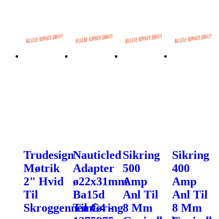
Trudesign
Nauticled
Sikring
Sikring
Møtrik
Adapter
500
400
2" Hvid
ø22x31mm
Amp
Amp
Til
Ba15d
Anl Til
Anl Til
Skroggennemføring
Til G4 -
8 Mm
8 Mm