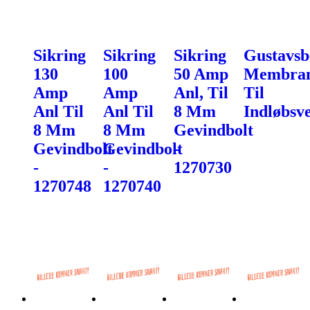
Sikring
Sikring
Sikring
Gustavsb
130
100
50 Amp
Membra
Amp
Amp
Anl, Til
Til
Anl Til
Anl Til
8 Mm
Indløbsve
8 Mm
8 Mm
Gevindbolt
Gevindbolt
Gevindbolt
-
-
-
1270730
1270748
1270740