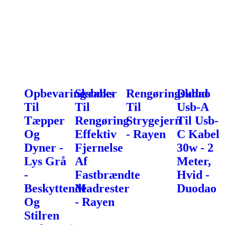
Opbevaringsboks
Skraber
Rengøringsklud
Dudao
Til
Til
Til
Usb-A
Tæpper
Rengøring
Strygejern
Til Usb-
Og
Effektiv
- Rayen
C Kabel
Dyner -
Fjernelse
30w - 2
Lys Grå
Af
Meter,
-
Fastbrændte
Hvid -
Beskyttende
Madrester
Duodao
Og
- Rayen
Stilren