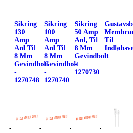
Sikring
Sikring
Sikring
Gustavsb
130
100
50 Amp
Membra
Amp
Amp
Anl, Til
Til
Anl Til
Anl Til
8 Mm
Indløbsve
8 Mm
8 Mm
Gevindbolt
Gevindbolt
Gevindbolt
-
-
-
1270730
1270748
1270740