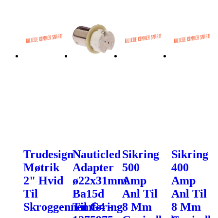
Trudesign
Nauticled
Sikring
Sikring
Møtrik
Adapter
500
400
2" Hvid
ø22x31mm
Amp
Amp
Til
Ba15d
Anl Til
Anl Til
Skroggennemføring
Til G4 -
8 Mm
8 Mm