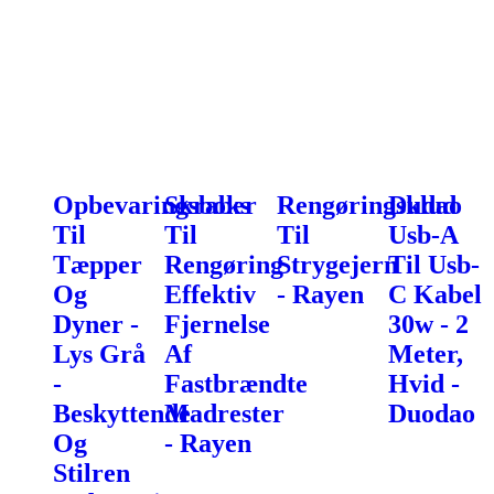
Opbevaringsboks
Skraber
Rengøringsklud
Dudao
Til
Til
Til
Usb-A
Tæpper
Rengøring
Strygejern
Til Usb-
Og
Effektiv
- Rayen
C Kabel
Dyner -
Fjernelse
30w - 2
Lys Grå
Af
Meter,
-
Fastbrændte
Hvid -
Beskyttende
Madrester
Duodao
Og
- Rayen
Stilren