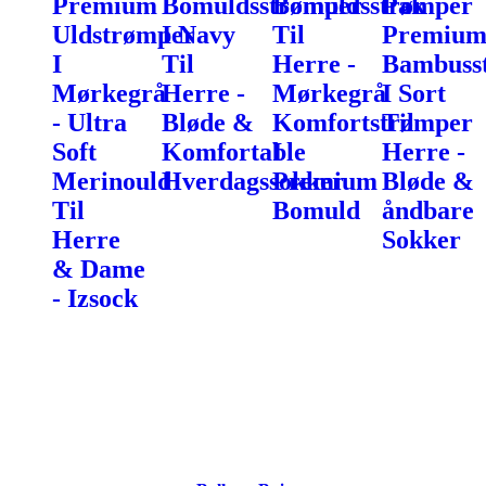
Premium
Bomuldsstrømper
Bomuldsstrømper
Pak
Uldstrømper
I Navy
Til
Premiu
I
Til
Herre -
Bambuss
Mørkegrå
Herre -
Mørkegrå
I Sort
- Ultra
Bløde &
Komfortstrømper
Til
Soft
Komfortable
I
Herre -
Merinould
Hverdagssokker
Premium
Bløde &
Til
Bomuld
åndbare
Herre
Sokker
& Dame
- Izsock