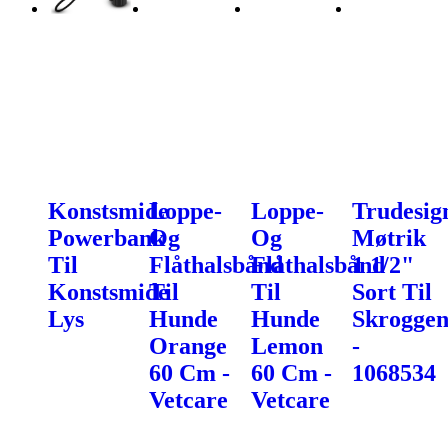
Konstsmide
Loppe-
Loppe-
Trudesig
Powerbank
Og
Og
Møtrik
Til
Flåthalsbånd
Flåthalsbånd
1 1/2"
Konstsmide
Til
Til
Sort Til
Lys
Hunde
Hunde
Skroggen
Orange
Lemon
-
60 Cm -
60 Cm -
1068534
Vetcare
Vetcare