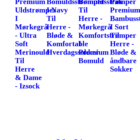
Premium
Bomuldsstrømper
Bomuldsstrømper
Pak
Uldstrømper
I Navy
Til
Premiu
I
Til
Herre -
Bambuss
Mørkegrå
Herre -
Mørkegrå
I Sort
- Ultra
Bløde &
Komfortstrømper
Til
Soft
Komfortable
I
Herre -
Merinould
Hverdagssokker
Premium
Bløde &
Til
Bomuld
åndbare
Herre
Sokker
& Dame
- Izsock