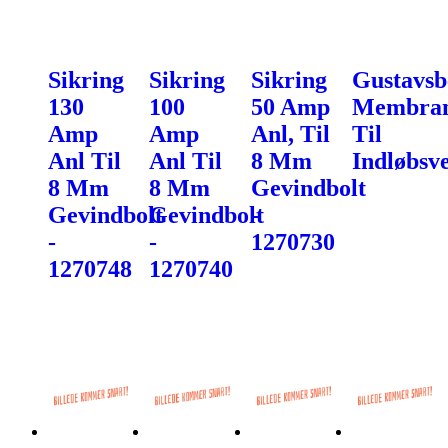
Sikring
Sikring
Sikring
Gustavsb
130
100
50 Amp
Membra
Amp
Amp
Anl, Til
Til
Anl Til
Anl Til
8 Mm
Indløbsve
8 Mm
8 Mm
Gevindbolt
Gevindbolt
Gevindbolt
-
-
-
1270730
1270748
1270740