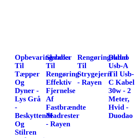
Opbevaringsboks
Skraber
Rengøringsklud
Dudao
Til
Til
Til
Usb-A
Tæpper
Rengøring
Strygejern
Til Usb-
Og
Effektiv
- Rayen
C Kabel
Dyner -
Fjernelse
30w - 2
Lys Grå
Af
Meter,
-
Fastbrændte
Hvid -
Beskyttende
Madrester
Duodao
Og
- Rayen
Stilren