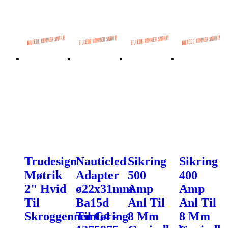
Trudesign
Nauticled
Sikring
Sikring
Møtrik
Adapter
500
400
2" Hvid
ø22x31mm
Amp
Amp
Til
Ba15d
Anl Til
Anl Til
Skroggennemføring
Til G4 -
8 Mm
8 Mm