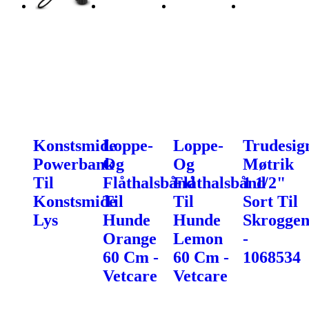
Konstsmide
Loppe-
Loppe-
Trudesig
Powerbank
Og
Og
Møtrik
Til
Flåthalsbånd
Flåthalsbånd
1 1/2"
Konstsmide
Til
Til
Sort Til
Lys
Hunde
Hunde
Skroggen
Orange
Lemon
-
60 Cm -
60 Cm -
1068534
Vetcare
Vetcare