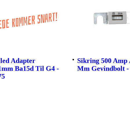
led Adapter
Sikring 500 Amp 
1mm Ba15d Til G4 -
Mm Gevindbolt -
75