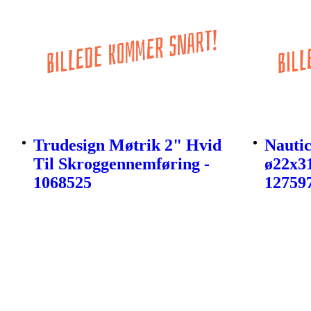
Trudesign Møtrik 2" Hvid
Nautic
Til Skroggennemføring -
ø22x3
1068525
12759