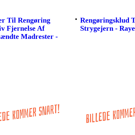
r Til Rengøring
Rengøringsklud T
iv Fjernelse Af
Strygejern - Ray
rændte Madrester -