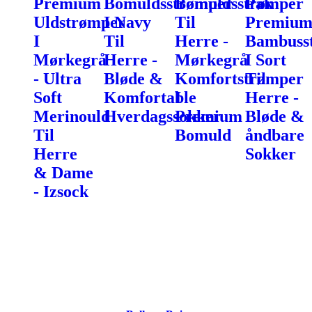
Premium
Bomuldsstrømper
Bomuldsstrømper
Pak
Uldstrømper
I Navy
Til
Premiu
I
Til
Herre -
Bambuss
Mørkegrå
Herre -
Mørkegrå
I Sort
- Ultra
Bløde &
Komfortstrømper
Til
Soft
Komfortable
I
Herre -
Merinould
Hverdagssokker
Premium
Bløde &
Til
Bomuld
åndbare
Herre
Sokker
& Dame
- Izsock