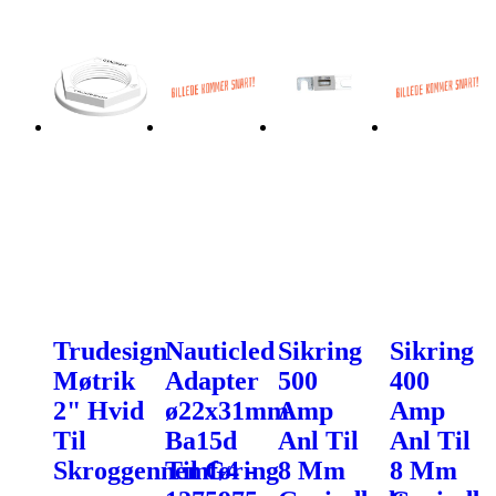
Trudesign
Nauticled
Sikring
Sikring
Møtrik
Adapter
500
400
2" Hvid
ø22x31mm
Amp
Amp
Til
Ba15d
Anl Til
Anl Til
Skroggennemføring
Til G4 -
8 Mm
8 Mm