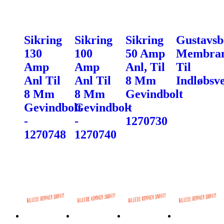
Sikring
Sikring
Sikring
Gustavsb
130
100
50 Amp
Membra
Amp
Amp
Anl, Til
Til
Anl Til
Anl Til
8 Mm
Indløbsve
8 Mm
8 Mm
Gevindbolt
Gevindbolt
Gevindbolt
-
-
-
1270730
1270748
1270740