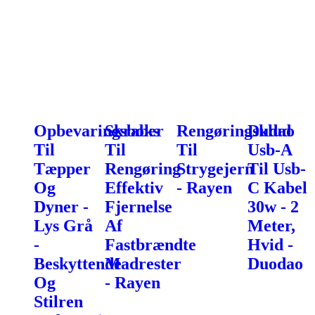
Opbevaringsboks
Skraber
Rengøringsklud
Dudao
Til
Til
Til
Usb-A
Tæpper
Rengøring
Strygejern
Til Usb-
Og
Effektiv
- Rayen
C Kabel
Dyner -
Fjernelse
30w - 2
Lys Grå
Af
Meter,
-
Fastbrændte
Hvid -
Beskyttende
Madrester
Duodao
Og
- Rayen
Stilren