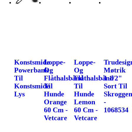
Konstsmide
Loppe-
Loppe-
Trudesig
Powerbank
Og
Og
Møtrik
Til
Flåthalsbånd
Flåthalsbånd
1 1/2"
Konstsmide
Til
Til
Sort Til
Lys
Hunde
Hunde
Skroggen
Orange
Lemon
-
60 Cm -
60 Cm -
1068534
Vetcare
Vetcare