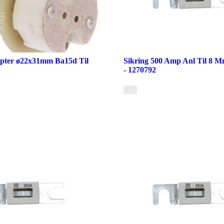
apter ø22x31mm Ba15d Til
Sikring 500 Amp Anl Til 8 M
- 1270792