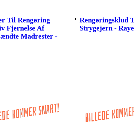
r Til Rengøring
Rengøringsklud T
iv Fjernelse Af
Strygejern - Ray
rændte Madrester -