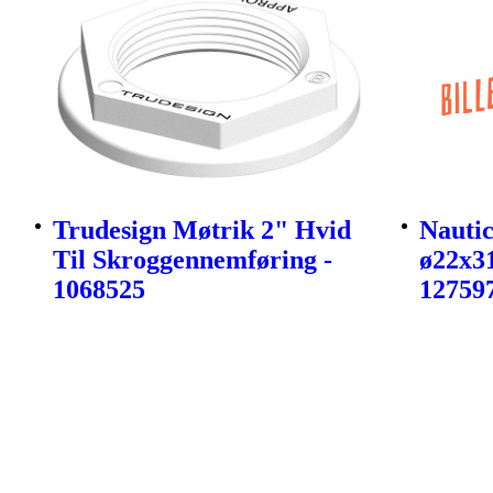
Trudesign Møtrik 2" Hvid
Nautic
Til Skroggennemføring -
ø22x3
1068525
12759