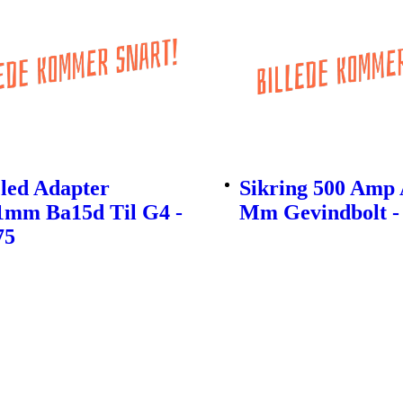
led Adapter
Sikring 500 Amp 
1mm Ba15d Til G4 -
Mm Gevindbolt -
75