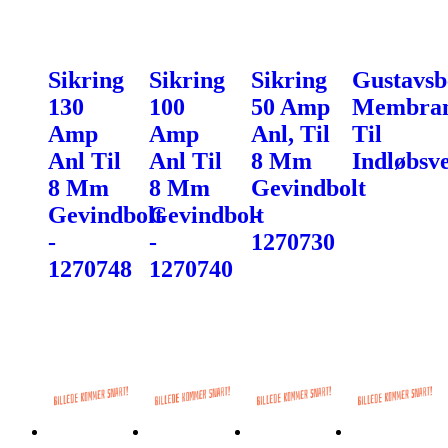
Sikring
Sikring
Sikring
Gustavsb
130
100
50 Amp
Membra
Amp
Amp
Anl, Til
Til
Anl Til
Anl Til
8 Mm
Indløbsve
8 Mm
8 Mm
Gevindbolt
Gevindbolt
Gevindbolt
-
-
-
1270730
1270748
1270740