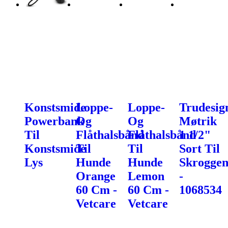
Konstsmide
Loppe-
Loppe-
Trudesig
Powerbank
Og
Og
Møtrik
Til
Flåthalsbånd
Flåthalsbånd
1 1/2"
Konstsmide
Til
Til
Sort Til
Lys
Hunde
Hunde
Skroggen
Orange
Lemon
-
60 Cm -
60 Cm -
1068534
Vetcare
Vetcare