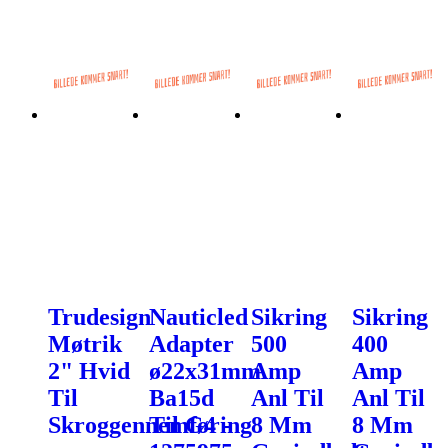
Trudesign
Nauticled
Sikring
Sikring
Møtrik
Adapter
500
400
2" Hvid
ø22x31mm
Amp
Amp
Til
Ba15d
Anl Til
Anl Til
Skroggennemføring
Til G4 -
8 Mm
8 Mm