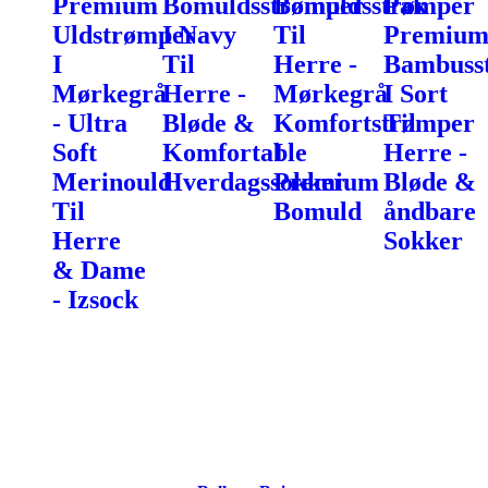
Premium
Bomuldsstrømper
Bomuldsstrømper
Pak
Uldstrømper
I Navy
Til
Premiu
I
Til
Herre -
Bambuss
Mørkegrå
Herre -
Mørkegrå
I Sort
- Ultra
Bløde &
Komfortstrømper
Til
Soft
Komfortable
I
Herre -
Merinould
Hverdagssokker
Premium
Bløde &
Til
Bomuld
åndbare
Herre
Sokker
& Dame
- Izsock