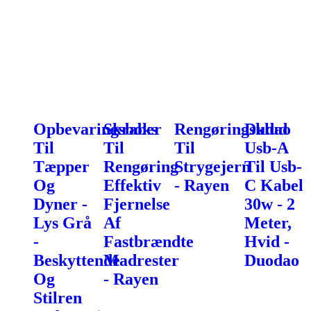
Opbevaringsboks
Skraber
Rengøringsklud
Dudao
Til
Til
Til
Usb-A
Tæpper
Rengøring
Strygejern
Til Usb-
Og
Effektiv
- Rayen
C Kabel
Dyner -
Fjernelse
30w - 2
Lys Grå
Af
Meter,
-
Fastbrændte
Hvid -
Beskyttende
Madrester
Duodao
Og
- Rayen
Stilren