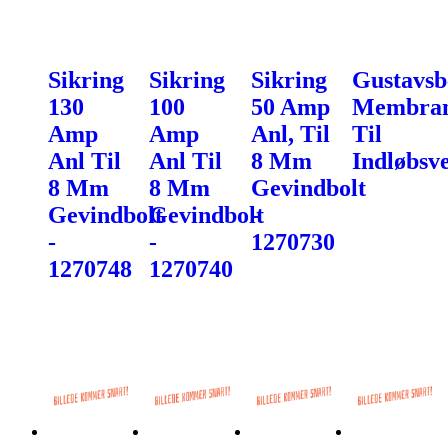
Sikring
Sikring
Sikring
Gustavsb
130
100
50 Amp
Membra
Amp
Amp
Anl, Til
Til
Anl Til
Anl Til
8 Mm
Indløbsve
8 Mm
8 Mm
Gevindbolt
Gevindbolt
Gevindbolt
-
-
-
1270730
1270748
1270740