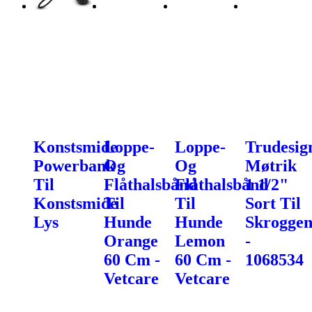
Konstsmide
Loppe-
Loppe-
Trudesig
Powerbank
Og
Og
Møtrik
Til
Flåthalsbånd
Flåthalsbånd
1 1/2"
Konstsmide
Til
Til
Sort Til
Lys
Hunde
Hunde
Skroggen
Orange
Lemon
-
60 Cm -
60 Cm -
1068534
Vetcare
Vetcare