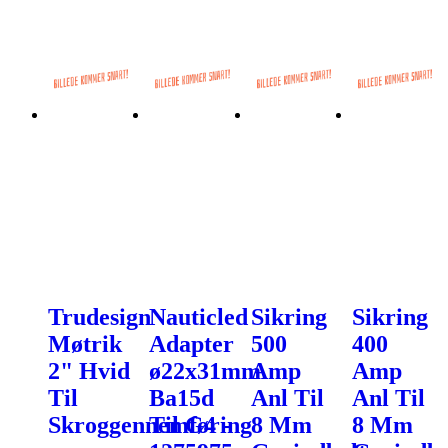
Trudesign
Nauticled
Sikring
Sikring
Møtrik
Adapter
500
400
2" Hvid
ø22x31mm
Amp
Amp
Til
Ba15d
Anl Til
Anl Til
Skroggennemføring
Til G4 -
8 Mm
8 Mm