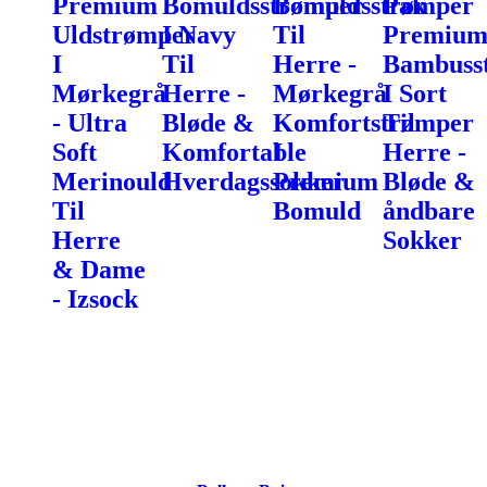
Premium
Bomuldsstrømper
Bomuldsstrømper
Pak
Uldstrømper
I Navy
Til
Premiu
I
Til
Herre -
Bambuss
Mørkegrå
Herre -
Mørkegrå
I Sort
- Ultra
Bløde &
Komfortstrømper
Til
Soft
Komfortable
I
Herre -
Merinould
Hverdagssokker
Premium
Bløde &
Til
Bomuld
åndbare
Herre
Sokker
& Dame
- Izsock