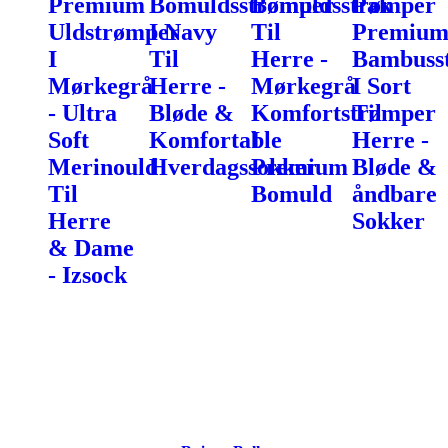
Premium
Bomuldsstrømper
Bomuldsstrømper
Pak
Uldstrømper
I Navy
Til
Premiu
I
Til
Herre -
Bambuss
Mørkegrå
Herre -
Mørkegrå
I Sort
- Ultra
Bløde &
Komfortstrømper
Til
Soft
Komfortable
I
Herre -
Merinould
Hverdagssokker
Premium
Bløde &
Til
Bomuld
åndbare
Herre
Sokker
& Dame
- Izsock