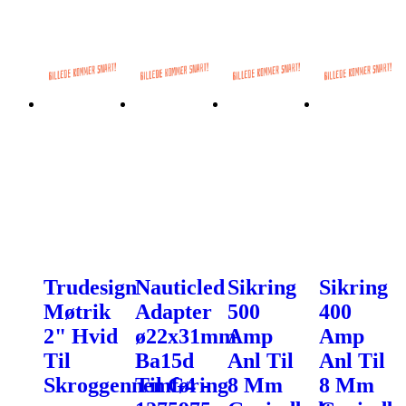
Trudesign
Nauticled
Sikring
Sikring
Møtrik
Adapter
500
400
2" Hvid
ø22x31mm
Amp
Amp
Til
Ba15d
Anl Til
Anl Til
Skroggennemføring
Til G4 -
8 Mm
8 Mm