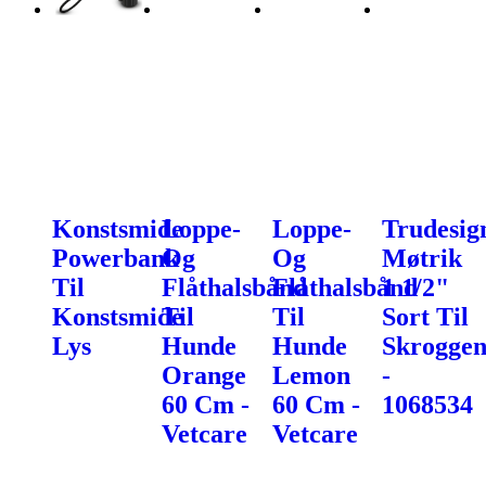
Konstsmide
Loppe-
Loppe-
Trudesig
Powerbank
Og
Og
Møtrik
Til
Flåthalsbånd
Flåthalsbånd
1 1/2"
Konstsmide
Til
Til
Sort Til
Lys
Hunde
Hunde
Skroggen
Orange
Lemon
-
60 Cm -
60 Cm -
1068534
Vetcare
Vetcare