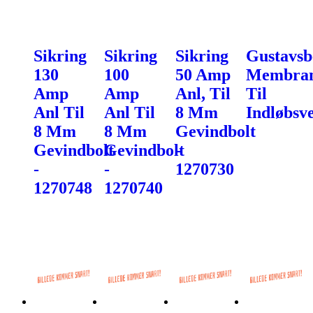
Sikring
Sikring
Sikring
Gustavsb
130
100
50 Amp
Membra
Amp
Amp
Anl, Til
Til
Anl Til
Anl Til
8 Mm
Indløbsve
8 Mm
8 Mm
Gevindbolt
Gevindbolt
Gevindbolt
-
-
-
1270730
1270748
1270740