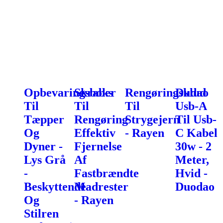
Opbevaringsboks
Skraber
Rengøringsklud
Dudao
Til
Til
Til
Usb-A
Tæpper
Rengøring
Strygejern
Til Usb-
Og
Effektiv
- Rayen
C Kabel
Dyner -
Fjernelse
30w - 2
Lys Grå
Af
Meter,
-
Fastbrændte
Hvid -
Beskyttende
Madrester
Duodao
Og
- Rayen
Stilren