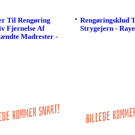
r Til Rengøring
Rengøringsklud T
iv Fjernelse Af
Strygejern - Ray
rændte Madrester -