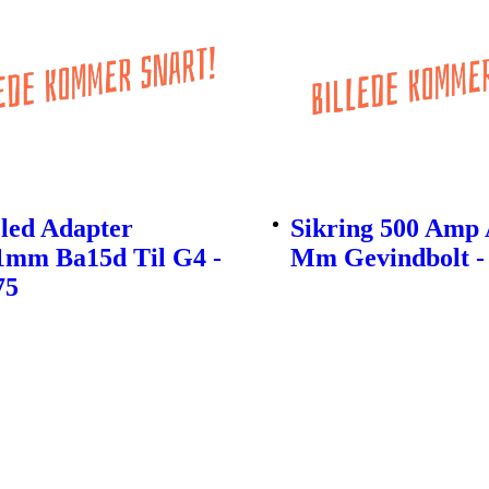
led Adapter
Sikring 500 Amp 
1mm Ba15d Til G4 -
Mm Gevindbolt -
75