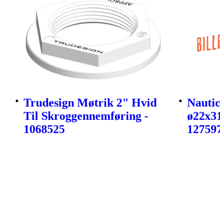
Trudesign Møtrik 2" Hvid
Nautic
Til Skroggennemføring -
ø22x3
1068525
12759