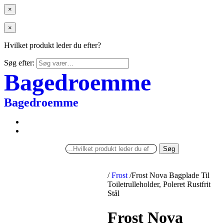
×
×
Hvilket produkt leder du efter?
Søg efter:
Bagedroemme
Bagedroemme
Søg
/
Frost
/
Frost Nova Bagplade Til
Toiletrulleholder, Poleret Rustfrit
Stål
Frost Nova