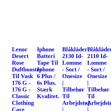
Lenor
Iphone
Blåkläder
Blåkläde
Desert
Batteri
2130 Id-
2110 Id-
Rose
Tape Til
Lomme
Lomme
Duftbooster
Iphone
- Sort /
- Sort /
Til Vask
6 Plus /
Onesize
Onesize
176 G -
6s Plus.
|
|
176 G -
Stærk
Tilbehør
Tilbehør
Classic
Kvalitet.
Til
Til
Clothing
Arbejdstøj
Arbejdst
Care
|
|