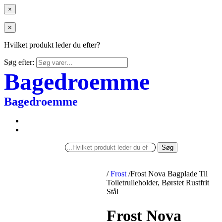
×
×
Hvilket produkt leder du efter?
Søg efter:
Bagedroemme
Bagedroemme
Søg
/
Frost
/
Frost Nova Bagplade Til
Toiletrulleholder, Børstet Rustfrit
Stål
Frost Nova