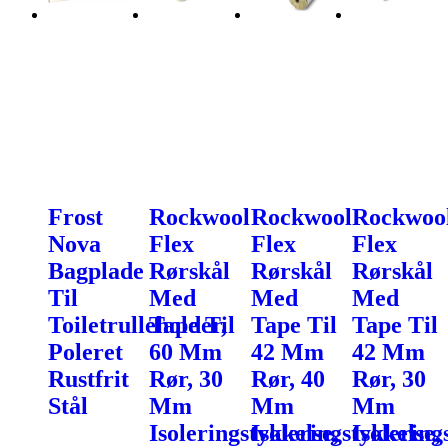
Frost
Rockwool
Rockwool
Rockwoo
Nova
Flex
Flex
Flex
Bagplade
Rørskål
Rørskål
Rørskål
Til
Med
Med
Med
Toiletrulleholder,
Tape Til
Tape Til
Tape Til
Poleret
60 Mm
42 Mm
42 Mm
Rustfrit
Rør, 30
Rør, 40
Rør, 30
Stål
Mm
Mm
Mm
Isoleringstykkelse,
Isoleringstykkelse,
Isolering